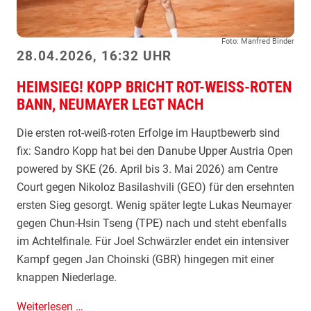
V
i
Foto: Manfred Binder
e
28.04.2026, 16:32 UHR
r
HEIMSIEG! KOPP BRICHT ROT-WEISS-ROTEN B
t
ANN, NEUMAYER LEGT NACH
e
l
Die ersten rot-weiß-roten Erfolge im Hauptbewerb sind
f
fix: Sandro Kopp hat bei den Danube Upper Austria Open
i
powered by SKE (26. April bis 3. Mai 2026) am Centre
n
Court gegen Nikoloz Basilashvili (GEO) für den ersehnten
a
ersten Sieg gesorgt. Wenig später legte Lukas Neumayer
l
gegen Chun-Hsin Tseng (TPE) nach und steht ebenfalls
e
im Achtelfinale. Für Joel Schwärzler endet ein intensiver
–
Kampf gegen Jan Choinski (GBR) hingegen mit einer
K
knappen Niederlage.
o
h
H
Weiterlesen …