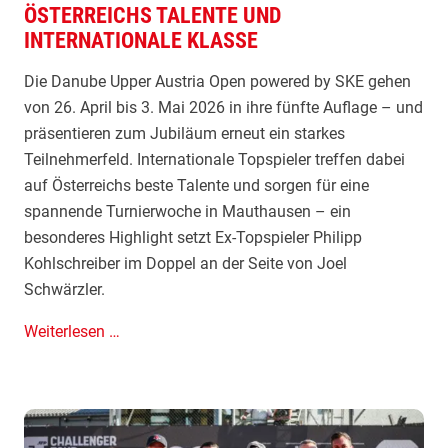
ÖSTERREICHS TALENTE UND
o
U
INTERNATIONALE KLASSE
k
p
u
p
Die Danube Upper Austria Open powered by SKE gehen
s
e
von 26. April bis 3. Mai 2026 in ihre fünfte Auflage – und
r
präsentieren zum Jubiläum erneut ein starkes
A
Teilnehmerfeld. Internationale Topspieler treffen dabei
u
auf Österreichs beste Talente und sorgen für eine
s
spannende Turnierwoche in Mauthausen – ein
t
besonderes Highlight setzt Ex-Topspieler Philipp
r
Kohlschreiber im Doppel an der Seite von Joel
i
Schwärzler.
a
O
F
Weiterlesen …
p
ü
e
n
n
f
p
t