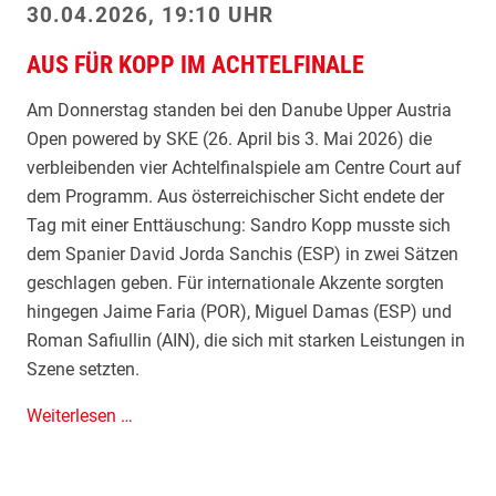
s
30.04.2026, 19:10 UHR
H
AUS FÜR KOPP IM ACHTELFINALE
a
u
Am Donnerstag standen bei den Danube Upper Austria
s
Open powered by SKE (26. April bis 3. Mai 2026) die
:
verbleibenden vier Achtelfinalspiele am Centre Court auf
N
dem Programm. Aus österreichischer Sicht endete der
e
Tag mit einer Enttäuschung: Sandro Kopp musste sich
u
dem Spanier David Jorda Sanchis (ESP) in zwei Sätzen
m
geschlagen geben. Für internationale Akzente sorgten
a
hingegen Jaime Faria (POR), Miguel Damas (ESP) und
y
Roman Safiullin (AIN), die sich mit starken Leistungen in
e
Szene setzten.
r
b
A
Weiterlesen …
e
u
g
s