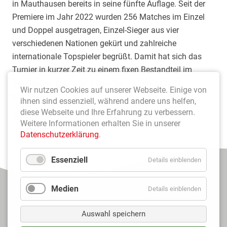
in Mauthausen bereits in seine fünfte Auflage. Seit der
n
Premiere im Jahr 2022 wurden 256 Matches im Einzel
a
und Doppel ausgetragen, Einzel-Sieger aus vier
l
verschiedenen Nationen gekürt und zahlreiche
e
internationale Topspieler begrüßt. Damit hat sich das
K
Turnier in kurzer Zeit zu einem fixen Bestandteil im
l
heimischen und internationalen Tenniskalender
a
Wir nutzen Cookies auf unserer Webseite. Einige von
entwickelt.
ihnen sind essenziell, während andere uns helfen,
s
diese Webseite und Ihre Erfahrung zu verbessern.
s
J
Weiterlesen …
Weitere Informationen erhalten Sie in unserer
e
u
Datenschutzerklärung
.
b
i
Essenziell
Details einblenden
l
ä
Medien
Details einblenden
u
m
Auswahl speichern
s