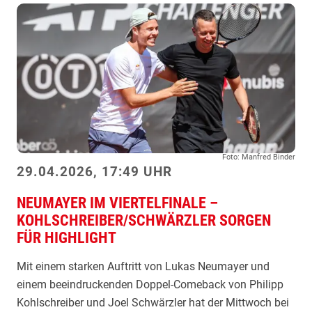
e
f
i
ü
s
r
t
K
e
o
r
p
t
p
b
i
e
m
Foto: Manfred Binder
i
A
29.04.2026, 17:49 UHR
S
c
e
NEUMAYER IM VIERTELFINALE –
h
m
KOHLSCHREIBER/SCHWÄRZLER SORGEN
t
FÜR HIGHLIGHT
i
e
f
l
Mit einem starken Auftritt von Lukas Neumayer und
i
f
einem beeindruckenden Doppel-Comeback von Philipp
n
i
Kohlschreiber und Joel Schwärzler hat der Mittwoch bei
a
n