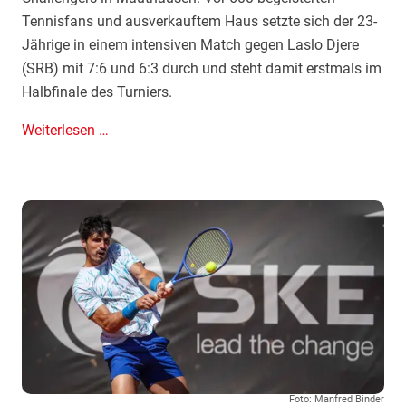
e
Tennisfans und ausverkauftem Haus setzte sich der 23-
i
Jährige in einem intensiven Match gegen Laslo Djere
n
(SRB) mit 7:6 und 6:3 durch und steht damit erstmals im
M
Halbfinale des Turniers.
a
u
A
Weiterlesen …
t
u
h
s
a
v
u
e
s
r
e
k
n
a
u
f
t
e
Foto: Manfred Binder