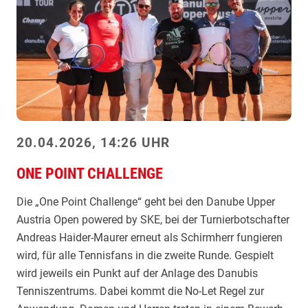
o
e
w
A
e
u
r
f
e
l
d
a
b
g
y
e
20.04.2026, 14:26 UHR
S
i
K
n
ONE POINT CHALLENGE
E
M
Die „One Point Challenge“ geht bei den Danube Upper
2
a
Austria Open powered by SKE, bei der Turnierbotschafter
0
u
Andreas Haider-Maurer erneut als Schirmherr fungieren
2
t
wird, für alle Tennisfans in die zweite Runde. Gespielt
6
h
wird jeweils ein Punkt auf der Anlage des Danubis
a
Tenniszentrums. Dabei kommt die No-Let Regel zur
u