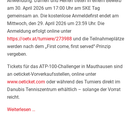
Anwendung. Damen und Herren treten in einem Bewerb
s
am 30. April 2026 um 17:00 Uhr am SKE Tag
e
gemeinsam an. Die kostenlose Anmeldefirst endet am
n
Mittwoch, den 29. April 2026 um 23:59 Uhr. Die
:
Anmeldung erfolgt online unter
Ö
https://oetv.at/turniere/273988
und die Teilnahmeplätze
s
werden nach dem „First come, first served“-Prinzip
t
vergeben.
e
r
Tickets für das ATP-100-Challenger in Mauthausen sind
r
an oeticket-Vorverkaufsstellen, online unter
e
www.oeticket.com
oder während des Turniers direkt im
i
Danubis Tenniszentrum erhältlich – solange der Vorrat
c
reicht.
h
s
Weiterlesen …
T
a