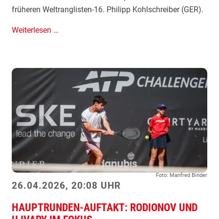
c
i
früheren Weltranglisten-16. Philipp Kohlschreiber (GER).
h
m
i
S
Weiterlesen …
c
h
w
ä
r
z
l
e
r
f
o
Foto: Manfred Binder
r
26.04.2026, 20:08 UHR
d
HAUPTRUNDEN-AUFTAKT: RODIONOV UND
e