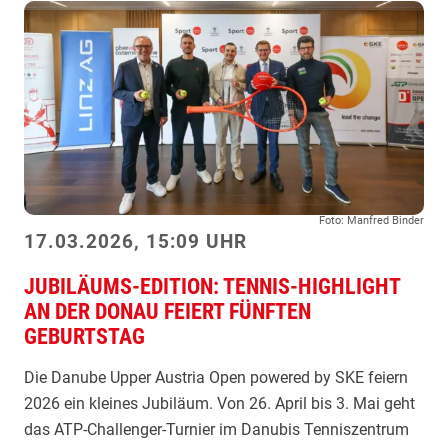
l
e
n
t
e
u
n
d
i
Foto: Manfred Binder
n
17.03.2026, 15:09 UHR
t
JUBILÄUMS-EDITION: TENNIS-HIGHLIGHT
e
AN DER DONAU FEIERT FÜNFTEN
r
GEBURTSTAG
n
a
Die Danube Upper Austria Open powered by SKE feiern
t
2026 ein kleines Jubiläum. Von 26. April bis 3. Mai geht
i
das ATP-Challenger-Turnier im Danubis Tenniszentrum
o