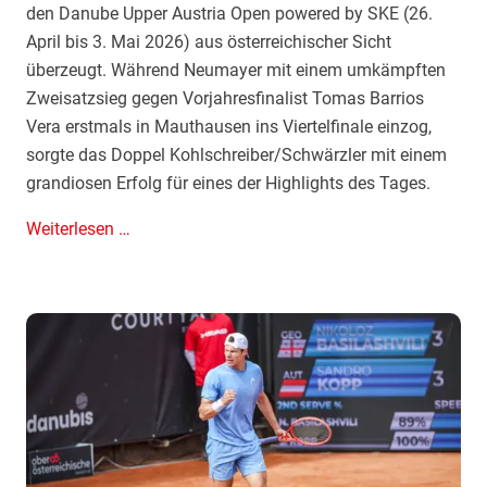
den Danube Upper Austria Open powered by SKE (26.
l
a
April bis 3. Mai 2026) aus österreichischer Sicht
-
l
überzeugt. Während Neumayer mit einem umkämpften
E
e
Zweisatzsieg gegen Vorjahresfinalist Tomas Barrios
i
Vera erstmals in Mauthausen ins Viertelfinale einzog,
n
sorgte das Doppel Kohlschreiber/Schwärzler mit einem
z
grandiosen Erfolg für eines der Highlights des Tages.
u
g
N
Weiterlesen …
e
u
m
a
y
e
r
i
m