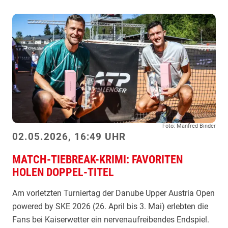
f
i
u
l
l
i
n
t
r
i
Foto: Manfred Binder
u
02.05.2026, 16:49 UHR
m
MATCH-TIEBREAK-KRIMI: FAVORITEN
p
HOLEN DOPPEL-TITEL
h
i
Am vorletzten Turniertag der Danube Upper Austria Open
e
powered by SKE 2026 (26. April bis 3. Mai) erlebten die
r
Fans bei Kaiserwetter ein nervenaufreibendes Endspiel.
t