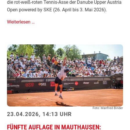
die rot-weiß-roten Tennis-Asse der Danube Upper Austria
s
i
Open powered by SKE (26. April bis 3. Mai 2026).
B
o
o
n
A
Weiterlesen …
n
o
u
u
v
s
s
u
l
n
o
d
s
U
u
j
n
v
g
a
D
r
a
y
n
Foto: Manfred Binder
i
u
23.04.2026, 14:13 UHR
m
b
F
FÜNFTE AUFLAGE IN MAUTHAUSEN:
e