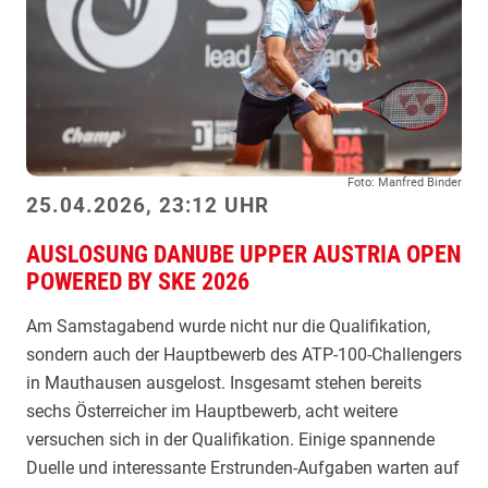
i
u
t
n
K
d
o
e
h
n
l
-
Foto: Manfred Binder
s
A
25.04.2026, 23:12 UHR
c
u
h
AUSLOSUNG DANUBE UPPER AUSTRIA OPEN
f
POWERED BY SKE 2026
r
t
e
a
Am Samstagabend wurde nicht nur die Qualifikation,
i
k
sondern auch der Hauptbewerb des ATP-100-Challengers
b
t
in Mauthausen ausgelost. Insgesamt stehen bereits
e
:
sechs Österreicher im Hauptbewerb, acht weitere
r
R
versuchen sich in der Qualifikation. Einige spannende
a
o
Duelle und interessante Erstrunden-Aufgaben warten auf
l
d