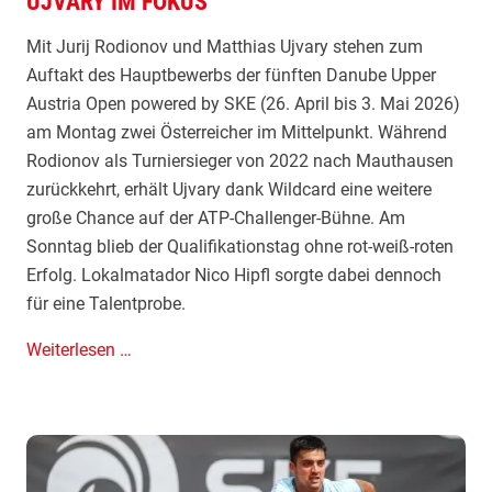
UJVARY IM FOKUS
r
t
Mit Jurij Rodionov und Matthias Ujvary stehen zum
C
Auftakt des Hauptbewerbs der fünften Danube Upper
h
Austria Open powered by SKE (26. April bis 3. Mai 2026)
o
am Montag zwei Österreicher im Mittelpunkt. Während
i
Rodionov als Turniersieger von 2022 nach Mauthausen
n
zurückkehrt, erhält Ujvary dank Wildcard eine weitere
s
große Chance auf der ATP-Challenger-Bühne. Am
k
Sonntag blieb der Qualifikationstag ohne rot-weiß-roten
i
Erfolg. Lokalmatador Nico Hipfl sorgte dabei dennoch
–
für eine Talentprobe.
D
o
H
Weiterlesen …
p
a
p
u
e
p
l
t
m
r