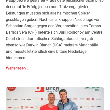
Hauptbewerb gestartet – aus österreichischer Sicht blieb
z
t
der erhoffte Erfolg jedoch aus. Trotz engagierter
l
r
Leistungen mussten sich alle heimischen Spieler
e
o
geschlagen geben. Nach einer knappen Niederlage von
r
t
Sebastian Sorger gegen den Vorjahresfinalisten Tomas
s
-
Barrios Vera (CHI) lieferte sich Jurij Rodionov am Centre
o
w
Court einen dramatischen Schlagabtausch, vergab
r
e
ebenso wie Darwin Blanch (USA) mehrere Matchbälle
g
i
und musste letztendlich eine bittere Niederlage
e
ß
hinnehmen.
n
-
f
r
R
Weiterlesen …
ü
o
o
r
t
d
H
e
i
i
n
o
g
B
n
h
a
o