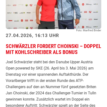
l
n
v
i
n
u
g
,
n
h
N
t
t
e
e
Foto: Manfred Binder
u
r
27.04.2026, 16:13 UHR
m
l
a
SCHWÄRZLER FORDERT CHOINSKI – DOPPEL
i
y
MIT KOHLSCHREIBER ALS BONUS
e
e
g
Joel Schwärzler steht bei den Danube Upper Austria
r
t
Open powered by SKE (26. April bis 3. Mai 2026) am
l
n
Dienstag vor einer spannenden Auftakthürde. Der
e
a
Vorarlberger trifft in der ersten Runde des ATP-
g
c
Challengers auf den an Nummer fünf gesetzten Briten
t
h
Jan Choinski, der 2024 das Challenger-Turnier in Tulln
n
K
gewinnen konnte. Zusätzlich wartet im Doppel ein
a
r
besonderer Auftritt: Schwärzler spielt an der Seite des