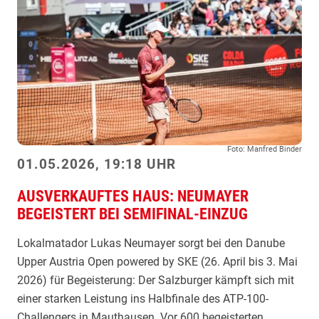
o
a
l
y
e
e
n
r
D
v
o
e
p
r
p
p
Foto: Manfred Binder
e
a
01.05.2026, 19:18 UHR
l
s
-
AUSVERKAUFTES HAUS: NEUMAYER
s
BEGEISTERT BEI SEMIFINAL-EINZUG
T
t
i
F
Lokalmatador Lukas Neumayer sorgt bei den Danube
t
i
Upper Austria Open powered by SKE (26. April bis 3. Mai
e
n
2026) für Begeisterung: Der Salzburger kämpft sich mit
l
a
einer starken Leistung ins Halbfinale des ATP-100-
l
Challengers in Mauthausen. Vor 600 begeisterten