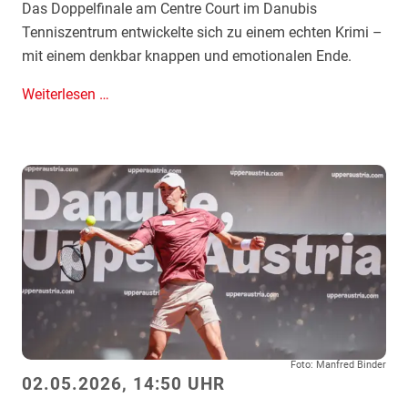
Das Doppelfinale am Centre Court im Danubis
n
Tenniszentrum entwickelte sich zu einem echten Krimi –
a
mit einem denkbar knappen und emotionalen Ende.
c
h
M
Weiterlesen …
F
a
i
t
n
c
a
h
l
-
k
T
r
i
i
e
m
b
i
r
i
e
Foto: Manfred Binder
n
a
02.05.2026, 14:50 UHR
M
k