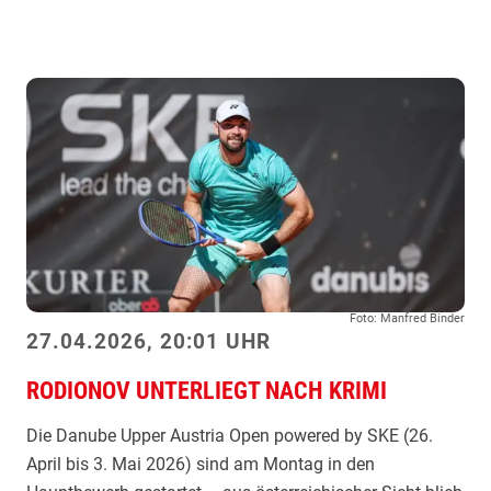
l
e
s
i
c
m
h
s
r
i
e
e
i
g
b
!
e
K
r
o
/
p
Foto: Manfred Binder
S
p
27.04.2026, 20:01 UHR
c
b
h
RODIONOV UNTERLIEGT NACH KRIMI
r
w
i
Die Danube Upper Austria Open powered by SKE (26.
ä
c
April bis 3. Mai 2026) sind am Montag in den
r
h