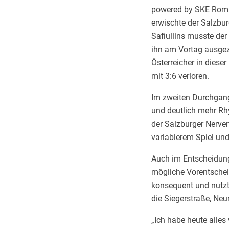
powered by SKE Roman
erwischte der Salzbu
Safiullins musste der
ihn am Vortag ausgeze
Österreicher in diese
mit 3:6 verloren.
Im zweiten Durchgang
und deutlich mehr Rh
der Salzburger Nerven
variablerem Spiel und
Auch im Entscheidung
mögliche Vorentscheid
konsequent und nutzte
die Siegerstraße, Ne
„Ich habe heute alles