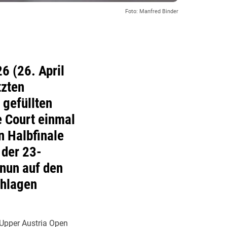
Foto: Manfred Binder
6 (26. April
tzten
 gefüllten
e Court einmal
n Halbfinale
 der 23-
 nun auf den
chlagen
 Upper Austria Open