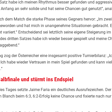
Satz habe ich meinen Rhythmus besser gefunden und aggressive
 Anfang an sehr solide und hat seine Chancen gut genutzt“, ana
ch dem Match die starke Phase seines Gegners hervor: „Im zweit
 geworden und hat mich in unangenehme Situationen gebracht. Er
t variiert.“ Entscheidend sei letztlich seine eigene Steigerung i
des dritten Satzes habe ich wieder besser gespielt und meine C
aggebend.“
g zog der Österreicher eine insgesamt positive Turnierbilanz: „Ic
Ich habe wieder Vertrauen in mein Spiel gefunden und kann viel
.“
albfinale und stürmt ins Endspiel
des Tages setzte Jaime Faria ein deutliches Ausrufezeichen. Der
 Blanch beim 6:3, 6:2-Erfolg keine Chance und fixierte nach nu