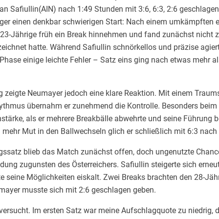
 Safiullin(AIN) nach 1:49 Stunden mit 3:6, 6:3, 2:6 geschlage
rger einen denkbar schwierigen Start: Nach einem umkämpften e
 23-Jährige früh ein Break hinnehmen und fand zunächst nicht zu
ichnet hatte. Während Safiullin schnörkellos und präzise agiert
r Phase einige leichte Fehler – Satz eins ging nach etwas mehr a
 zeigte Neumayer jedoch eine klare Reaktion. Mit einem Traums
ythmus übernahm er zunehmend die Kontrolle. Besonders beim 
stärke, als er mehrere Breakbälle abwehrte und seine Führung b
 mehr Mut in den Ballwechseln glich er schließlich mit 6:3 nach
ssatz blieb das Match zunächst offen, doch ungenutzte Chance
ung zugunsten des Österreichers. Safiullin steigerte sich erneut,
 seine Möglichkeiten eiskalt. Zwei Breaks brachten den 28-Jähr
umayer musste sich mit 2:6 geschlagen geben.
 versucht. Im ersten Satz war meine Aufschlagquote zu niedrig, 