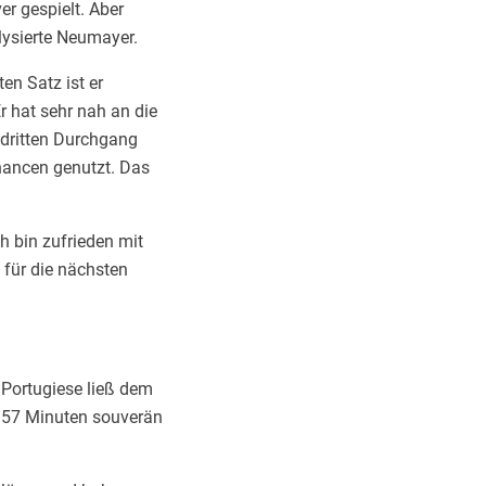
r gespielt. Aber
lysierte Neumayer.
en Satz ist er
 hat sehr nah an die
m dritten Durchgang
hancen genutzt. Das
h bin zufrieden mit
 für die nächsten
 Portugiese ließ dem
r 57 Minuten souverän