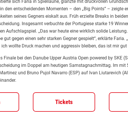
ierte sich Faria in Spiellaune, glänzte mit druckvollen Grunds
 in den entscheidenden Momenten – den „Big Points“ – zeigte er
eiten seines Gegners eiskalt aus. Früh erzielte Breaks in beide
tscheidung. Insgesamt verbuchte der Portugiese starke 19 Winne
en Aufschlagspiel. „Das war heute eine wirklich solide Leistung
e gut gegen einen sehr starken Gegner gespielt“, erklärte Faria.
– ich wollte Druck machen und aggressiv bleiben, das ist mir gut
s Finale bei den Danube Upper Austria Open powered by SKE (S
 Entscheidung im Doppel am heutigen Samstagnachmittag. Im mit
 Martinez und Bruno Pujol Navarro (ESP) auf Ivan Liutarevich (AI
inander.
m
Tickets